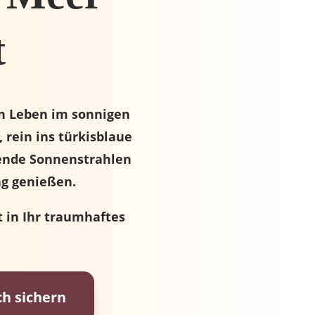
t
n Leben im sonnigen
 rein ins türkisblaue
ende Sonnenstrahlen
ag genießen.
tt in Ihr traumhaftes
ch sichern