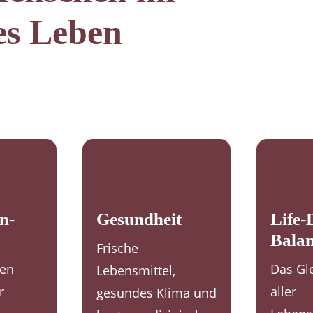
es Leben
n-
Gesundheit
Life-
Bala
Frische
gen
Das Gl
Lebensmittel,
r
aller
gesundes Klima und