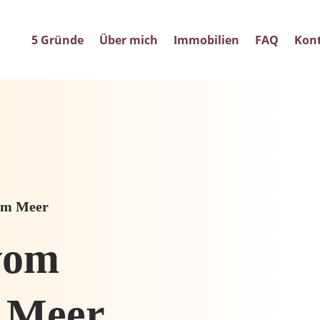
5 Gründe
Über mich
Immobilien
FAQ
Kon
 am Meer
vom
 Meer