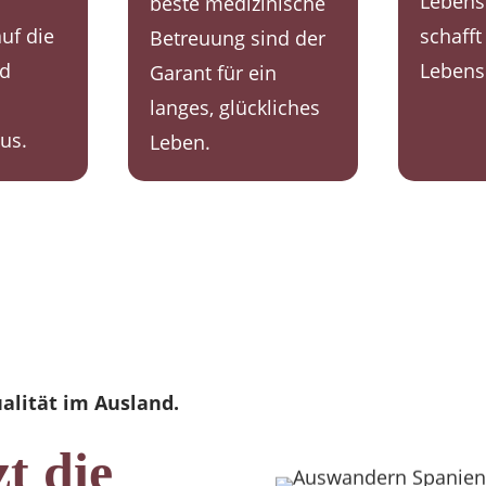
Lebens
beste medizinische
uf die
schafft
Betreuung sind der
nd
Lebensq
Garant für ein
langes, glückliches
us.
Leben.
alität im Ausland.
zt die